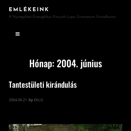
EMLÉKEINK
A Nyíregyházi Evangélikus Kossuth Lajos Gimnázium Fotóalbuma
Hónap:
2004. június
Tantestületi kirándulás
2004.06.21.
by
EKLG