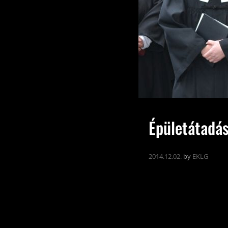
Épületátadá
2014.12.02.
by
EKLG