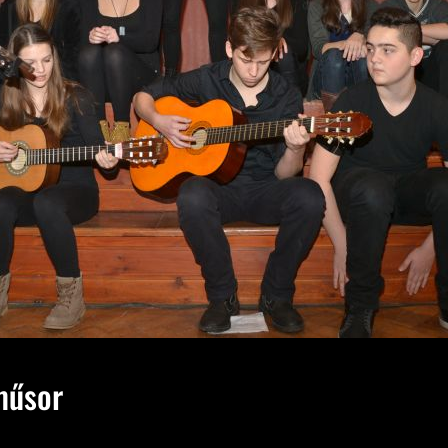
műsor