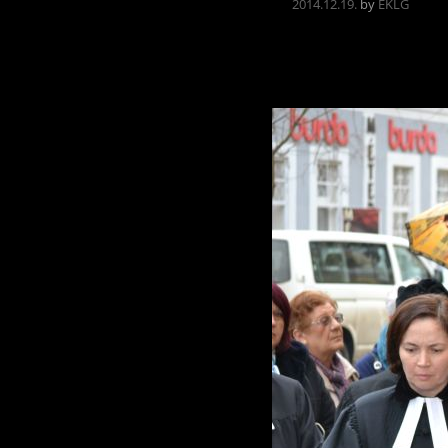
2014.12.19.
by
EKLG