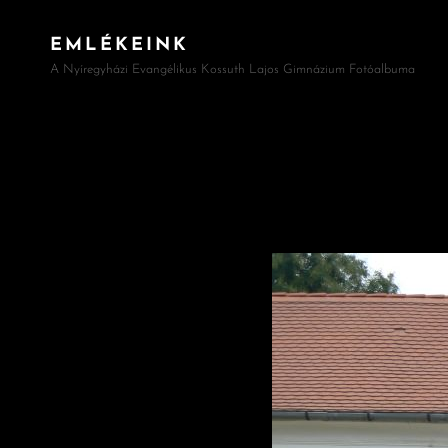
EMLÉKEINK
A Nyíregyházi Evangélikus Kossuth Lajos Gimnázium Fotóalbuma