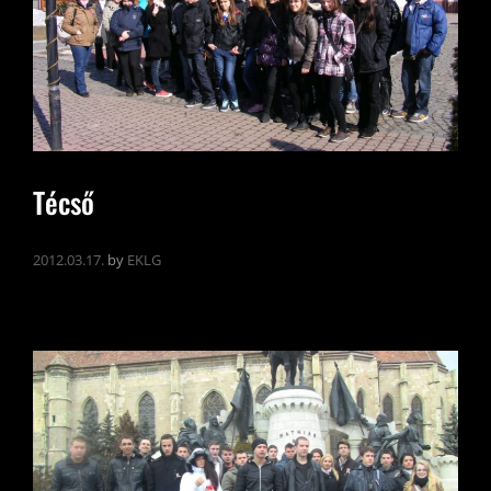
Técső
2012.03.17.
by
EKLG