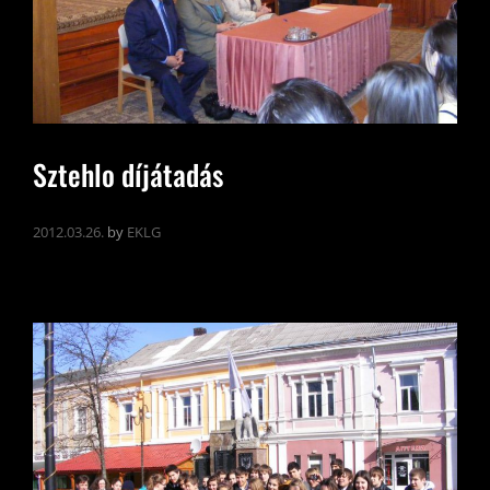
Sztehlo díjátadás
2012.03.26.
by
EKLG