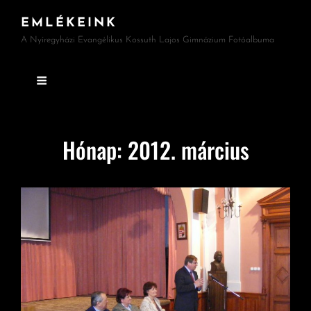
EMLÉKEINK
A Nyíregyházi Evangélikus Kossuth Lajos Gimnázium Fotóalbuma
Hónap:
2012. március