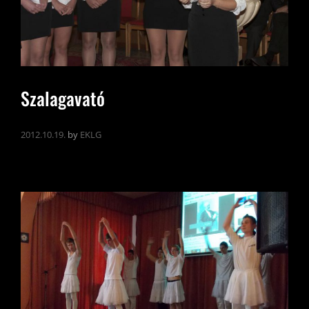
Szalagavató
2012.10.19.
by
EKLG