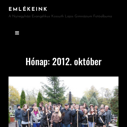
EMLÉKEINK
A Nyíregyházi Evangélikus Kossuth Lajos Gimnázium Fotóalbuma
Hónap:
2012. október