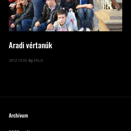
Aradi vértanúk
2012.10.05.
by
EKLG
Archívum