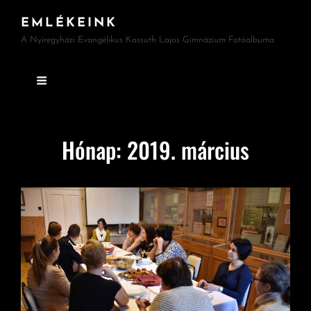
EMLÉKEINK
A Nyíregyházi Evangélikus Kossuth Lajos Gimnázium Fotóalbuma
Hónap:
2019. március