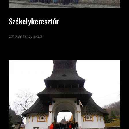
Székelykeresztúr
2019.03.18.
by
EKLG