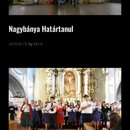
Nagybánya Határtanul
2019.03.15.
by
EKLG