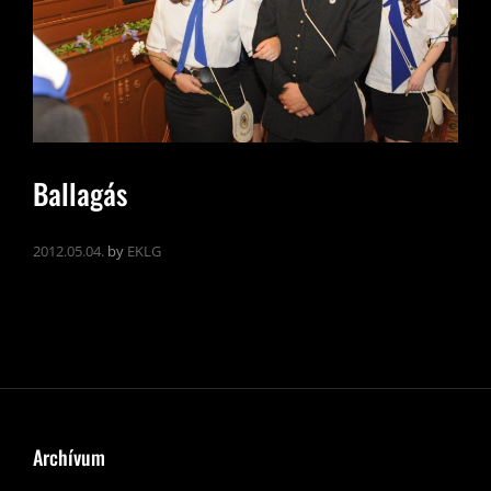
Ballagás
2012.05.04.
by
EKLG
Archívum