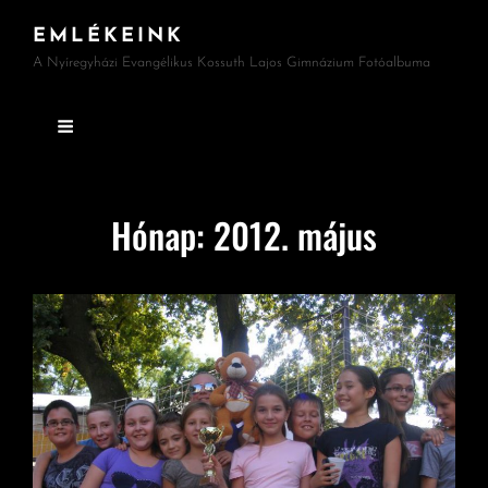
EMLÉKEINK
A Nyíregyházi Evangélikus Kossuth Lajos Gimnázium Fotóalbuma
Hónap:
2012. május