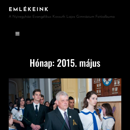
EMLÉKEINK
A Nyíregyházi Evangélikus Kossuth Lajos Gimnázium Fotóalbuma
Hónap:
2015. május