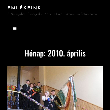
EMLÉKEINK
A Nyíregyházi Evangélikus Kossuth Lajos Gimnázium Fotóalbuma
Hónap:
2010. április