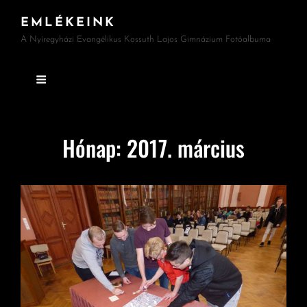
EMLÉKEINK
A Nyíregyházi Evangélikus Kossuth Lajos Gimnázium Fotóalbuma
Hónap:
2017. március