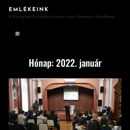
EMLÉKEINK
A Nyíregyházi Evangélikus Kossuth Lajos Gimnázium Fotóalbuma
Hónap:
2022. január