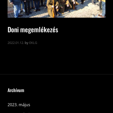
Doni megemlékezés
2022.01.12.
by
EKLG
Archívum
2023. május