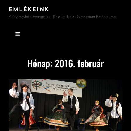
EMLÉKEINK
A Nyíregyházi Evangélikus Kossuth Lajos Gimnázium Fotóalbuma
Hónap:
2016. február