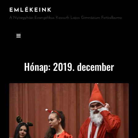
EMLÉKEINK
A Nyíregyházi Evangélikus Kossuth Lajos Gimnázium Fotóalbuma
Hónap:
2019. december