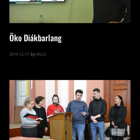
Öko Diákbarlang
2019.12.17.
by
EKLG