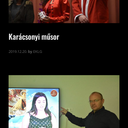
Karácsonyi műsor
2019.12.20.
by
EKLG