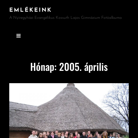
EMLÉKEINK
A Nyíregyházi Evangélikus Kossuth Lajos Gimnázium Fotóalbuma
Hónap:
2005. április