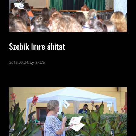
Szebik Imre áhitat
2018.09.24.
by
EKLG