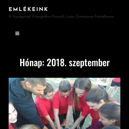
EMLÉKEINK
A Nyíregyházi Evangélikus Kossuth Lajos Gimnázium Fotóalbuma
Hónap:
2018. szeptember