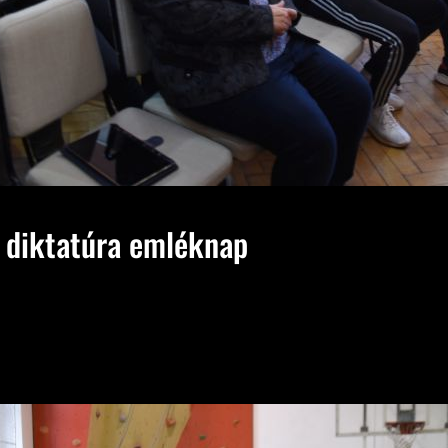
diktatúra emléknap