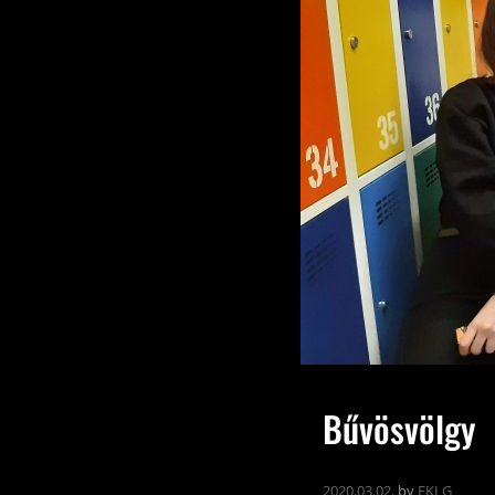
Bűvösvölgy
2020.03.02.
by
EKLG