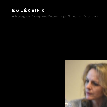
EMLÉKEINK
A Nyíregyházi Evangélikus Kossuth Lajos Gimnázium Fotóalbuma