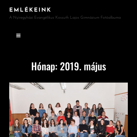
EMLÉKEINK
A Nyíregyházi Evangélikus Kossuth Lajos Gimnázium Fotóalbuma
Hónap:
2019. május