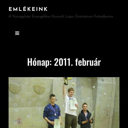
EMLÉKEINK
A Nyíregyházi Evangélikus Kossuth Lajos Gimnázium Fotóalbuma
Hónap:
2011. február