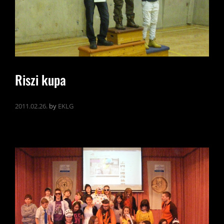
Riszi kupa
2011.02.26.
by
EKLG