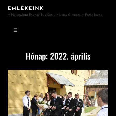
EMLÉKEINK
A Nyíregyházi Evangélikus Kossuth Lajos Gimnázium Fotóalbuma
Hónap:
2022. április