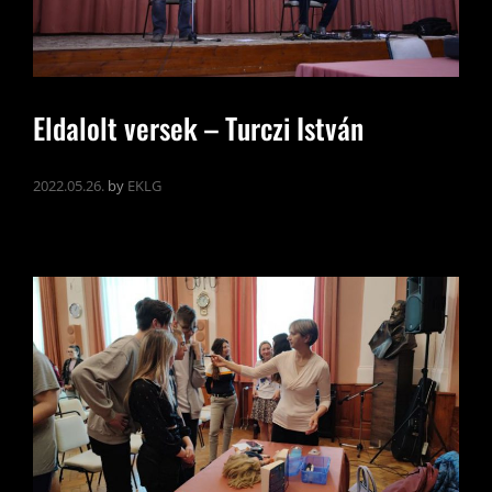
Eldalolt versek – Turczi István
2022.05.26.
by
EKLG