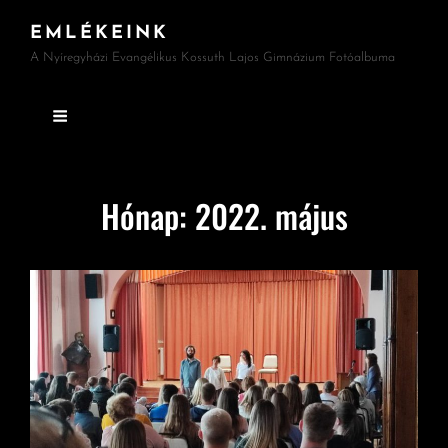
EMLÉKEINK
A Nyíregyházi Evangélikus Kossuth Lajos Gimnázium Fotóalbuma
Hónap:
2022. május