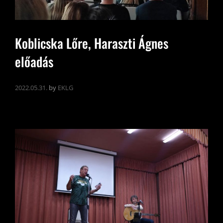
Koblicska Lőre, Haraszti Ágnes
előadás
2022.05.31.
by
EKLG