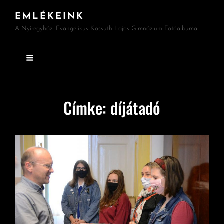
EMLÉKEINK
A Nyíregyházi Evangélikus Kossuth Lajos Gimnázium Fotóalbuma
Címke:
díjátadó