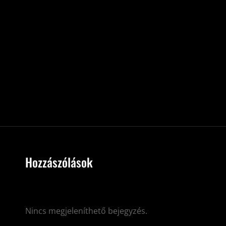
Hozzászólások
Nincs megjeleníthető bejegyzés.