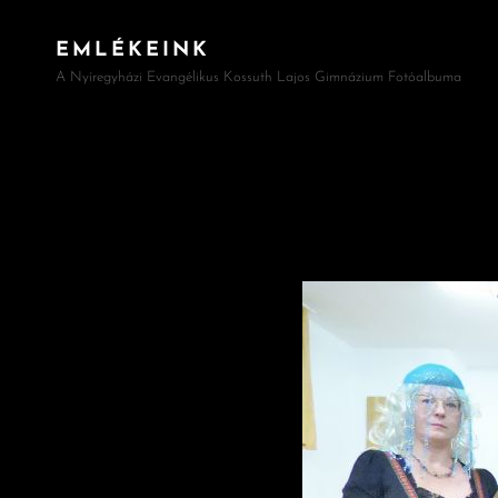
EMLÉKEINK
A Nyíregyházi Evangélikus Kossuth Lajos Gimnázium Fotóalbuma