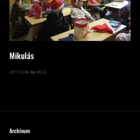
Mikulás
2011.12.06.
by
EKLG
Archívum