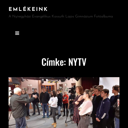
EMLÉKEINK
A Nyíregyházi Evangélikus Kossuth Lajos Gimnázium Fotóalbuma
Címke:
NYTV