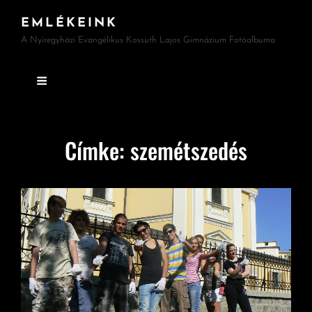
EMLÉKEINK
A Nyíregyházi Evangélikus Kossuth Lajos Gimnázium Fotóalbuma
Címke:
szemétszedés