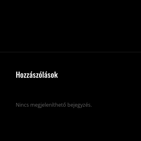
Hozzászólások
Nincs megjeleníthető bejegyzés.