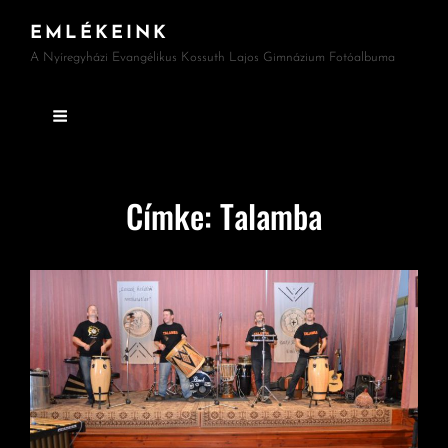
EMLÉKEINK
A Nyíregyházi Evangélikus Kossuth Lajos Gimnázium Fotóalbuma
Címke:
Talamba