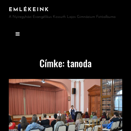
EMLÉKEINK
A Nyíregyházi Evangélikus Kossuth Lajos Gimnázium Fotóalbuma
Címke:
tanoda