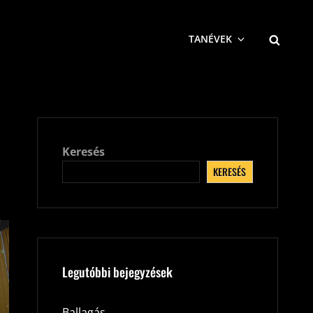
SEARCH
TANÉVEK
Keresés
KERESÉS
Legutóbbi bejegyzések
Ballagás