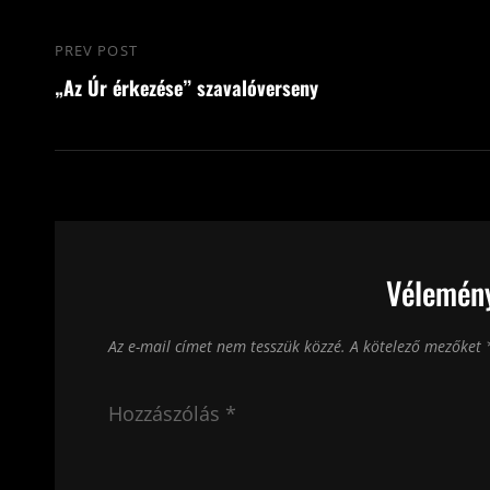
Bejegyzés
PREV POST
Previous
navigáció
„Az Úr érkezése” szavalóverseny
Post
Vélemény
Az e-mail címet nem tesszük közzé.
A kötelező mezőket
Hozzászólás
*