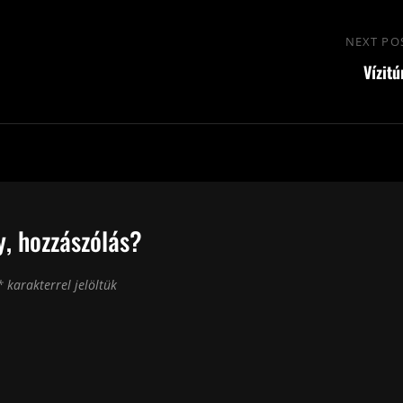
NEXT PO
Vízitú
, hozzászólás?
*
karakterrel jelöltük