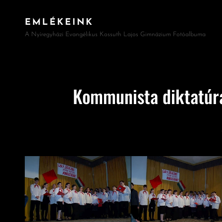
EMLÉKEINK
A Nyíregyházi Evangélikus Kossuth Lajos Gimnázium Fotóalbuma
Kommunista diktatúr