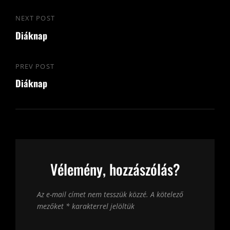
Bejegyzés
NEXT POST
Next
navigáció
Diáknap
Post
PREV POST
Previous
Diáknap
Post
Vélemény, hozzászólás?
Az e-mail címet nem tesszük közzé.
A kötelező
mezőket
*
karakterrel jelöltük