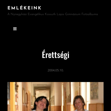
EMLÉKEINK
A Nyíregyházi Evangélikus Kossuth Lajos Gimnázium Fotóalbuma
Érettségi
2004.05.10.