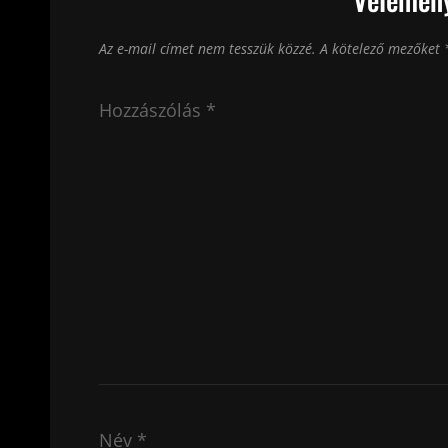
Az e-mail címet nem tesszük közzé.
A kötelező mezőket
Hozzászólás
*
Név
*