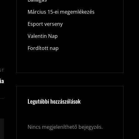
Március 15-ei megemlékezés
Esport verseny
Valentin Nap
Fordított nap
ST
Next
ia
Post
Legutóbbi hozzászólások
Nincs megjeleníthető bejegyzés.