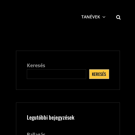
SEARCH
TANÉVEK
Keresés
KERESÉS
Legutóbbi bejegyzések
Ballagás