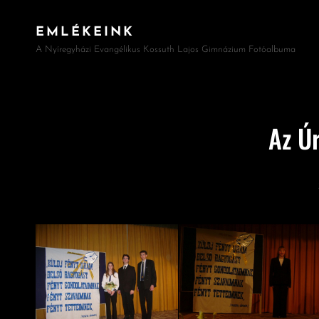
EMLÉKEINK
A Nyíregyházi Evangélikus Kossuth Lajos Gimnázium Fotóalbuma
Az Ú