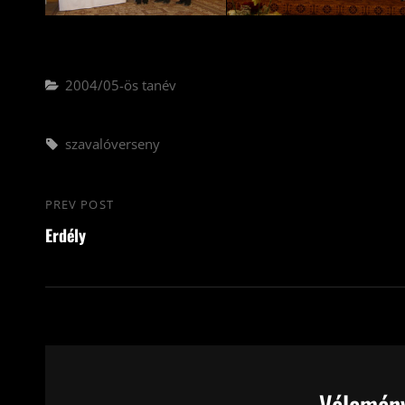
Categories
2004/05-ös tanév
Tags,
szavalóverseny
Bejegyzés
PREV POST
Previous
navigáció
Erdély
Post
Vélemény