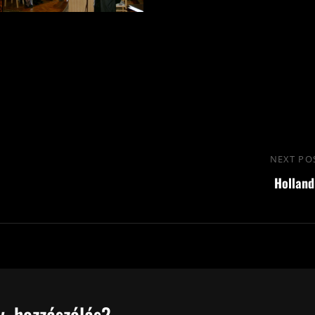
NEXT PO
Holland
, hozzászólás?