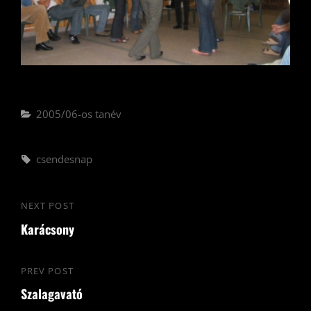
Categories
2005/06-os tanév
Tags,
csendesnap
Bejegyzés
NEXT POST
Next
navigáció
Karácsony
Post
PREV POST
Previous
Szalagavató
Post