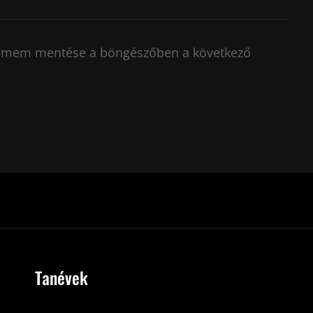
címem mentése a böngészőben a következő
Tanévek