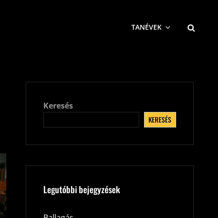
SEARCH
TANÉVEK
Keresés
KERESÉS
Legutóbbi bejegyzések
Ballagás