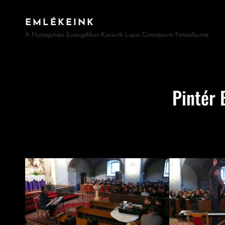
EMLÉKEINK
A Nyíregyházi Evangélikus Kossuth Lajos Gimnázium Fotóalbuma
Pintér 