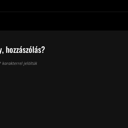
, hozzászólás?
*
karakterrel jelöltük