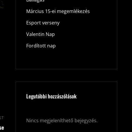
Március 15-ei megemlékezés
Esport verseny
Valentin Nap
Fordított nap
Legutóbbi hozzászólások
ST
Next
Nincs megjeleníthető bejegyzés.
se
Post