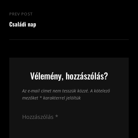
PREV POST
Previous
Családi nap
Post
Vélemény, hozzászólás?
Az e-mail címet nem tesszük közzé.
A kötelező
mezőket
*
karakterrel jelöltük
Hozzászólás
*