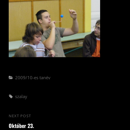
Categories
2009/10-es tanév
Tags,
szalay
Bejegyzés
NEXT POST
Next
navigáció
Október 23.
Post