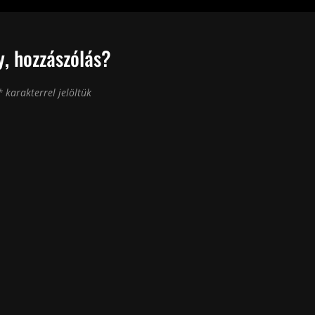
, hozzászólás?
*
karakterrel jelöltük