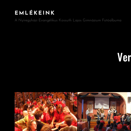
EMLÉKEINK
A Nyíregyházi Evangélikus Kossuth Lajos Gimnázium Fotóalbuma
Ve