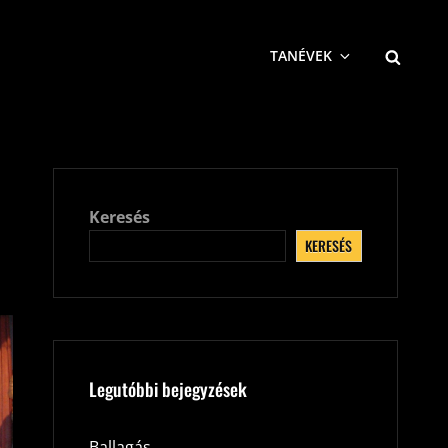
SEARCH
TANÉVEK
Keresés
KERESÉS
Legutóbbi bejegyzések
Ballagás