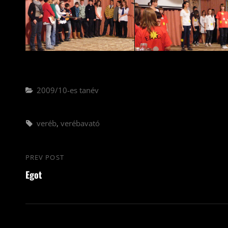
Categories
2009/10-es tanév
Tags,
veréb
,
verébavató
Bejegyzés
PREV POST
Previous
navigáció
Egot
Post