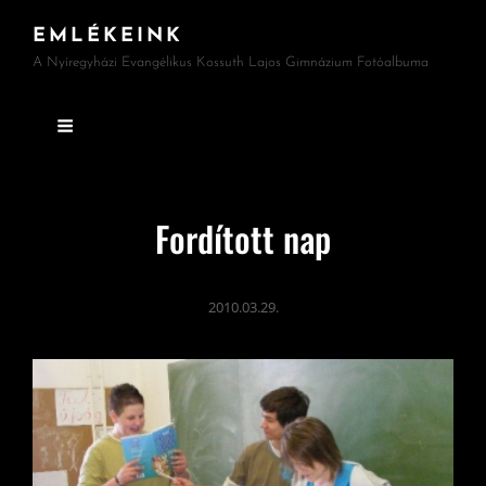
EMLÉKEINK
A Nyíregyházi Evangélikus Kossuth Lajos Gimnázium Fotóalbuma
Fordított nap
2010.03.29.