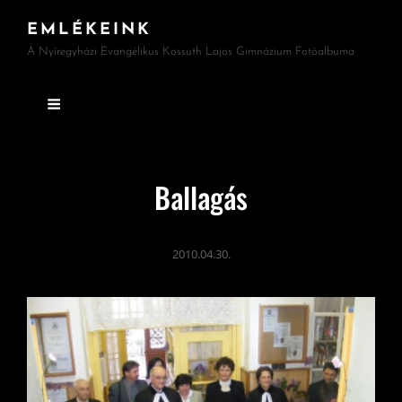
EMLÉKEINK
A Nyíregyházi Evangélikus Kossuth Lajos Gimnázium Fotóalbuma
Ballagás
2010.04.30.