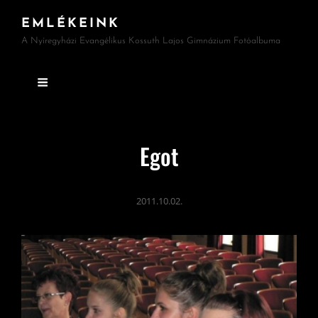
EMLÉKEINK
A Nyíregyházi Evangélikus Kossuth Lajos Gimnázium Fotóalbuma
Egot
2011.10.02.