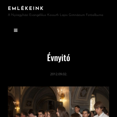
EMLÉKEINK
A Nyíregyházi Evangélikus Kossuth Lajos Gimnázium Fotóalbuma
Évnyitó
2012.09.02.