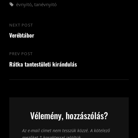
Tags,
évnyitó
,
tanévnyitó
Bejegyzés
NEXT POST
Next
navigáció
Verébtábor
Post
PREV POST
Previous
Rátka tantestületi kirándulás
Post
Vélemény, hozzászólás?
Az e-mail címet nem tesszük közzé.
A kötelező
mezőket
*
karakterrel jelöltük