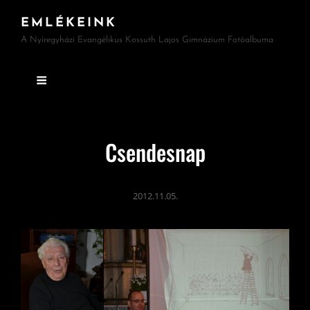
EMLÉKEINK
A Nyíregyházi Evangélikus Kossuth Lajos Gimnázium Fotóalbuma
Csendesnap
2012.11.05.