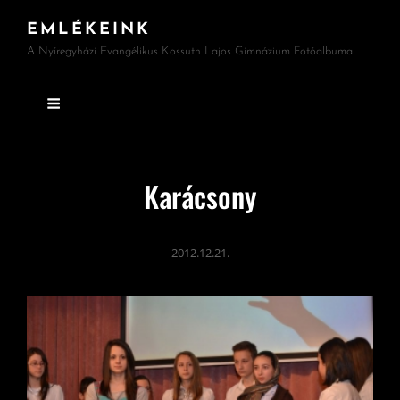
EMLÉKEINK
A Nyíregyházi Evangélikus Kossuth Lajos Gimnázium Fotóalbuma
Karácsony
2012.12.21.