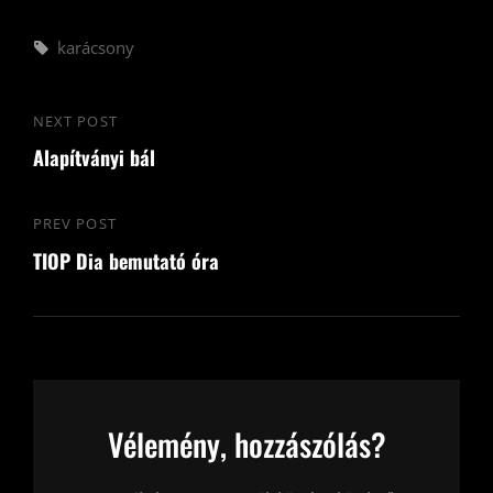
Tags,
karácsony
Bejegyzés
NEXT POST
Next
navigáció
Alapítványi bál
Post
PREV POST
Previous
TIOP Dia bemutató óra
Post
Vélemény, hozzászólás?