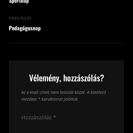
navigáció
Sportnap
Post
PREV POST
Previous
Pedagógusnap
Post
Vélemény, hozzászólás?
Az e-mail címet nem tesszük közzé.
A kötelező
mezőket
*
karakterrel jelöltük
Hozzászólás
*