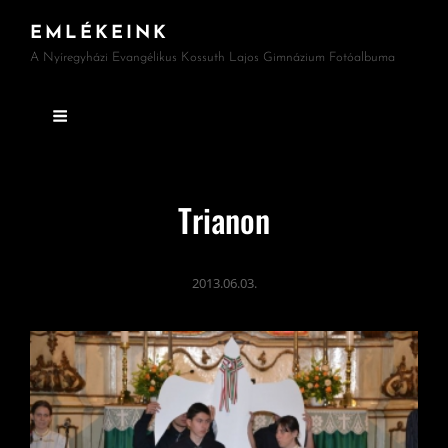
EMLÉKEINK
A Nyíregyházi Evangélikus Kossuth Lajos Gimnázium Fotóalbuma
Trianon
2013.06.03.