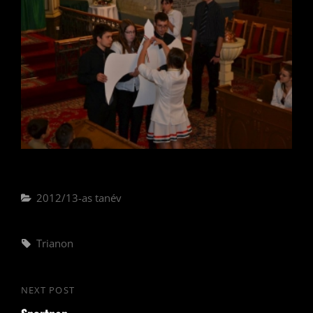
Categories
2012/13-as tanév
Tags,
Trianon
Bejegyzés
NEXT POST
Next