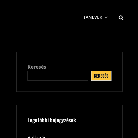
SEARCH
TANÉVEK
Keresés
KERESÉS
Legutóbbi bejegyzések
Ballagás