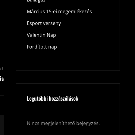
Március 15-ei megemlékezés
Esport verseny
Valentin Nap
Fordított nap
ST
Next
ás
Post
Legutóbbi hozzászólások
Nincs megjeleníthető bejegyzés.