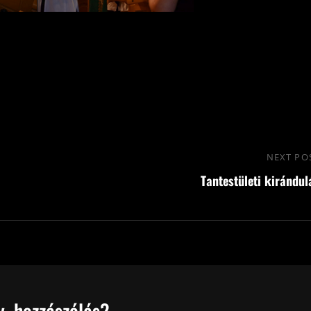
NEXT PO
Tantestületi kirándul
, hozzászólás?