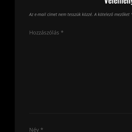
Az e-mail címet nem tesszük közzé.
A kötelező mezőket
Hozzászólás
*
Név
*