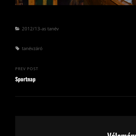
Categories
2012/13-as tanév
Tags,
tanévzáró
Bejegyzés
PREV POST
Previous
navigáció
Sportnap
Post
Vélemény