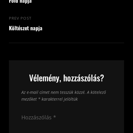
navigáció
Föld napja
Post
PREV POST
Previous
Költészet napja
Post
Vélemény, hozzászólás?
Az e-mail címet nem tesszük közzé.
A kötelező
mezőket
*
karakterrel jelöltük
Hozzászólás
*