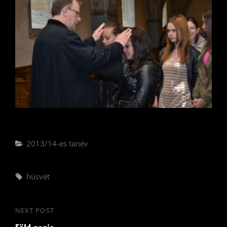
Categories
2013/14-es tanév
Tags,
húsvét
Bejegyzés
NEXT POST
Next