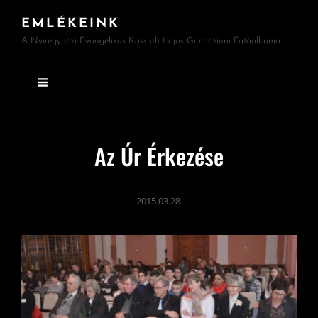
EMLÉKEINK
A Nyíregyházi Evangélikus Kossuth Lajos Gimnázium Fotóalbuma
Az Úr Érkezése
2015.03.28.