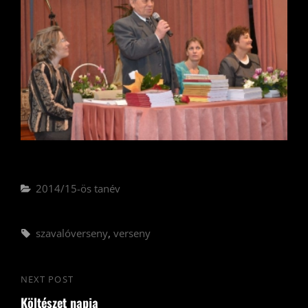
Categories
2014/15-ös tanév
Tags,
szavalóverseny
,
verseny
Bejegyzés
NEXT POST
Next
navigáció
Költészet napja
Post