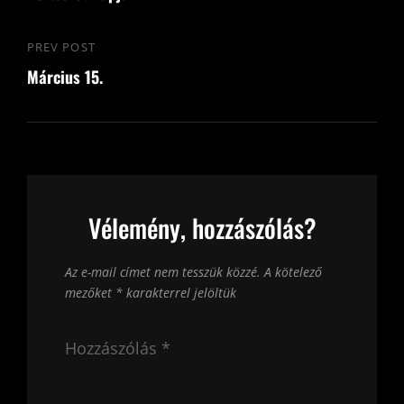
PREV POST
Previous
Március 15.
Post
Vélemény, hozzászólás?
Az e-mail címet nem tesszük közzé.
A kötelező
mezőket
*
karakterrel jelöltük
Hozzászólás
*