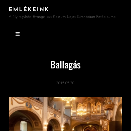
EMLÉKEINK
A Nyíregyházi Evangélikus Kossuth Lajos Gimnázium Fotóalbuma
Ballagás
2015.05.30.