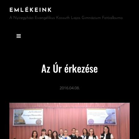
EMLÉKEINK
A Nyíregyházi Evangélikus Kossuth Lajos Gimnázium Fotóalbuma
Az Úr érkezése
2016.04.08.