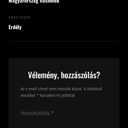
navigáció
Magyarország flashmob
Post
PREV POST
Previous
Erdély
Post
Vélemény, hozzászólás?
Az e-mail címet nem tesszük közzé.
A kötelező
mezőket
*
karakterrel jelöltük
Hozzászólás
*