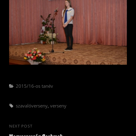
Categories
2015/16-os tanév
Tags,
szavalóverseny
,
verseny
Bejegyzés
NEXT POST
Next