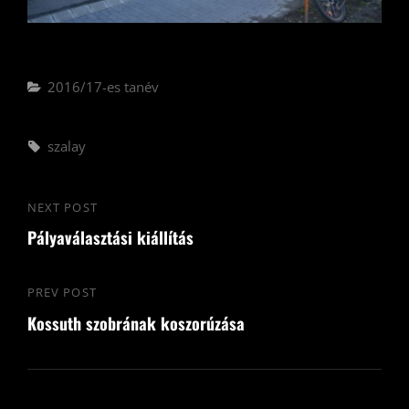
Categories
2016/17-es tanév
Tags,
szalay
Bejegyzés
NEXT POST
Next
navigáció
Pályaválasztási kiállítás
Post
PREV POST
Previous
Kossuth szobrának koszorúzása
Post