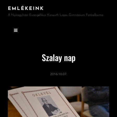
EMLÉKEINK
A Nyíregyházi Evangélikus Kossuth Lajos Gimnázium Fotóalbuma
Szalay nap
2016.10.07.