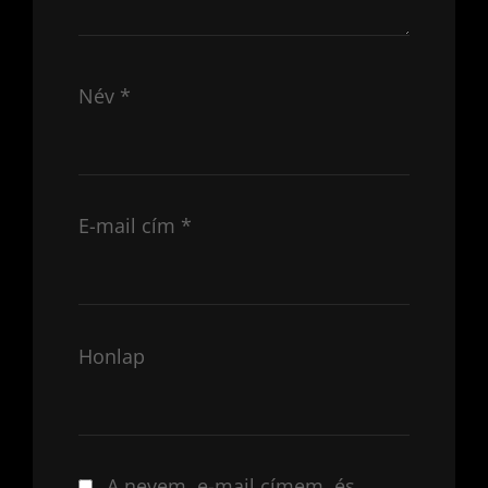
Név
*
E-mail cím
*
Honlap
A nevem, e-mail címem, és