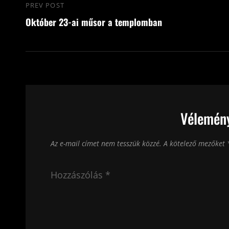
Bejegyzés
PREV POST
Previous
navigáció
Október 23-ai műsor a templomban
Post
Vélemény
Az e-mail címet nem tesszük közzé.
A kötelező mezőket
Hozzászólás
*