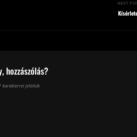
NEXT PO
Kísérlet
, hozzászólás?
*
karakterrel jelöltük