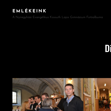
EMLÉKEINK
A Nyíregyházi Evangélikus Kossuth Lajos Gimnázium Fotóalbuma
D