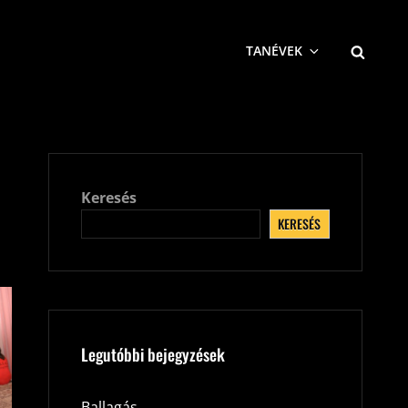
SEARCH
TANÉVEK
Keresés
KERESÉS
Legutóbbi bejegyzések
Ballagás