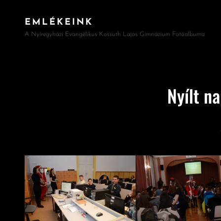
EMLÉKEINK
A Nyíregyházi Evangélikus Kossuth Lajos Gimnázium Fotóalbuma
Nyílt n