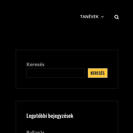
SEARCH
TANÉVEK
Keresés
KERESÉS
Legutóbbi bejegyzések
Ballagás