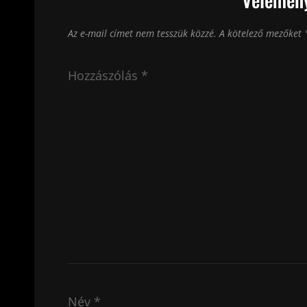
Az e-mail címet nem tesszük közzé.
A kötelező mezőket
Hozzászólás
*
Név
*