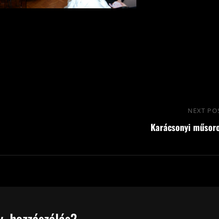
NEXT PO
Karácsonyi műsor
, hozzászólás?