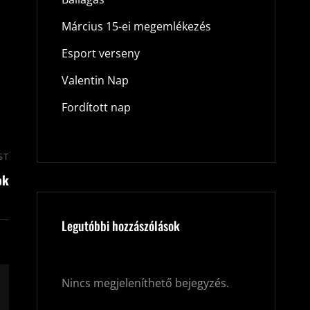
Március 15-ei megemlékezés
Esport verseny
Valentin Nap
Fordított nap
ST
Next
ok
Post
Legutóbbi hozzászólások
Nincs megjeleníthető bejegyzés.